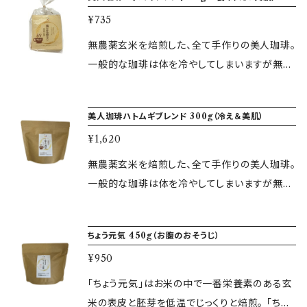
富なので体の中の便や添加物・老廃物を一斉に
▼原材料 無農薬玄米 ▼賞味期限 製造日より1
¥735
お掃除してくれます。 代謝も上がり冷えと、おさ
年 ▼保存方法 高温多湿を避けて常温
らば。 腸内環境が良くなり、自然とお肌も若返
無農薬玄米を焙煎した、全て手作りの美人珈琲。
る！ 体の中から温まり、代謝UP、体はポカポカで
一般的な珈琲は体を冷やしてしまいますが無農
血の巡り良い体を作ります。 冷えで悩んでいる
薬玄米を焙煎した美人珈琲なら飲むと体をポカ
方におすすめです。 ※お支払い完了日より3営業
ポカ温めてくれます。 玄米には、食物繊維が豊
美人珈琲ハトムギブレンド 300g（冷え＆美肌）
日以内に商品を発送いたします。 ▼容量 300g
富なので体の中の便や添加物・老廃物を一斉に
▼原材料 無農薬玄米 ▼賞味期限 製造日より1
¥1,620
お掃除してくれます。 代謝も上がり冷えと、おさ
年 ▼保存方法 高温多湿を避けて常温
らば。 腸内環境が良くなり、自然とお肌も若返
無農薬玄米を焙煎した、全て手作りの美人珈琲。
る！ ハトムギ入りで美肌効果も。 体の中から温
一般的な珈琲は体を冷やしてしまいますが無農
まり、代謝UP、体はポカポカで血の巡り良い体
薬玄米を焙煎した美人珈琲なら飲むと体をポカ
を作ります。 冷えとデトックス効果のお手伝いが
ポカ温めてくれます。 玄米には、食物繊維が豊
ちょう元気 450g（お腹のおそうじ）
できます。 ※お支払い完了日より3営業日以内に
富なので体の中の便や添加物・老廃物を一斉に
商品を発送いたします。 ▼容量 15g×5袋 ▼原
¥950
お掃除してくれます。 代謝も上がり冷えと、おさ
材料 無農薬玄米・ハトムギ ▼賞味期限 製造日
らば。 腸内環境が良くなり、自然とお肌も若返
「ちょう元気」はお米の中で一番栄養素のある玄
より1年 ▼保存方法 高温多湿を避けて常温
る！ ハトムギ入りで美肌効果も。 体の中から温
米の表皮と胚芽を低温でじっくりと焙煎。 「ちょ