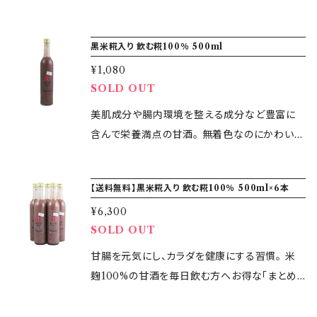
入×150袋 ▼原材料 小麦粉・全卵・粗糖・炭酸・
しみいただけます。 温めてもそのままでも美味
買い」をご用意しました。 カラダのための良い習
にがり・食塩・竹炭 ▼賞味期限 製造から90日
しく飲んで頂けます。 ※お支払い完了日より3営
慣を応援します。 ご家族やご友人と分け合った
間 ▼保存方法 常温
黒米糀入り 飲む糀100％ 500ml
業日以内に商品を発送いたします。 ▼容量 720
り、気軽なプレゼントとして…のおすそ分けにも。
ml ▼原材料 米こうじ（国産米100％） ▼賞味
¥1,080
未開封なら日もちもしますのでまとめてストック
期限 製造から60日間 ▼保存方法 冷暗所に保
SOLD OUT
がおすすめです。 ブドウ糖が20％以上含まれ、
存（開栓後は冷蔵庫にて保管）
ビタミン類も豊富に含まれています。 麹によって
美肌成分や腸内環境を整える成分など豊富に
つくられたアミノ酸やビタミンB1、B2、B6などの
含んで栄養満点の甘酒。 無着色なのにかわいい
ビタミン類・食物繊維やオリゴ糖といった栄養素
ピンク色なのは、原料に黒米を加えたから。 更
が豊富に含まれていることから、優れた栄養ドリ
に黒米には免疫力を高めてくれるアントシアニ
【送料無料】黒米糀入り 飲む糀100％ 500ml×6本
ンクとして注目されています。 自社製造の生糀
ンと、冷え症や頭痛の改善、炭水化物や糖質、脂
を100％使用。 着色料、保存料、砂糖、食塩は一
¥6,300
質の代謝や分解を助けてくれるナイアシンが含
SOLD OUT
切使用していませんので、お子様から中高年の
まれている為、女性に嬉しい成分がたっぷり加わ
方まで幅広くお楽しみいただけます。 温めても
りました。 古代米黒米のアントシアニン効果と、
甘腸を元気にし、カラダを健康にする習慣。 米
そのままでも美味しく飲んで頂けます。 ※お支
甘酒の麹酸効果で、美白＆善玉菌活性化してく
麹100%の甘酒を毎日飲む方へお得な「まとめ
払い完了日より3営業日以内に商品を発送いた
れます。 またダイエット、便秘予防にも効果的！！
買い」をご用意しました。 カラダのための良い習
します。 ※こちらは送料無料の商品です。その他
最適な糀の力糀・由来の食物繊維やオリゴ糖は、
慣を応援します。 ご家族やご友人と分け合った