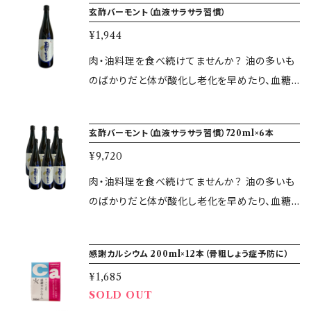
の商品とこちらの送料無料の商品の発送の同梱
玄酢バーモント（血液サラサラ習慣）
腸内環境を整える効果ももっています。 黒米糀
り、気軽なプレゼントとして…のおすそ分けにも。
はできませんので、ご注文はそれぞれ別々に決算
を使用しているので糖質や脂質の含有量が低く
¥1,944
未開封なら日もちもしますのでまとめてストック
お願いします。 ▼容量 720ml×6本 ▼原材料 米
食物繊維が多く含まれています 。 また黒米は急
がおすすめです。 美肌成分や腸内環境を整える
肉・油料理を食べ続けてませんか？ 油の多いも
こうじ（国産米100％） ▼賞味期限 製造から60
激な血糖値の上昇を抑え 、腹持ちが良くダイエ
成分など豊富に含んで栄養満点の甘酒。 無着色
のばかりだと体が酸化し老化を早めたり、血糖
日間 ▼保存方法 冷暗所に保存（開栓後は冷蔵
ット向きです。 ※お支払い完了日より3営業日以
なのにかわいいピンク色なのは、原料に黒米を
値が上がり血管が切れるかも･･･ 玄酢は有機
庫にて保管） 本商品は熨斗（のし）・包装を承り
内に商品を発送いたします。 ▼容量 500ml ▼
加えたから。 更に黒米には免疫力を高めてくれ
酸の含有が多い玄米酢やりんご酢にリンゴ果汁
ます。 ご希望の方は下記選択欄からお選びくだ
原材料 うるち米・米麹（国産米100％） ▼賞味
玄酢バーモント（血液サラサラ習慣）720ml×6本
るアントシアニンと、冷え症や頭痛の改善、炭水
などを加えて飲みやすく、体の中の血液をサラサ
さい。 ※熨斗・包装について詳しくは【ご利用ガ
期限 製造から150日間 ▼保存方法 冷暗所に保
化物や糖質、脂質の代謝や分解を助けてくれる
¥9,720
ラに、また酸化を抑制してくれます。 健康が食後
イド】をご覧ください。 ※熨斗の名入れのご指定
存（開栓後は冷蔵庫にて保管）
ナイアシンが含まれている為、女性に嬉しい成分
の一杯で、お手軽に守られますよ。 新陳代謝が
肉・油料理を食べ続けてませんか？ 油の多いも
は承っておりません。あらかじめご了承ください。
がたっぷり加わりました。 古代米黒米のアントシ
正常になり血液もサラサラ、老廃物のたまらない
のばかりだと体が酸化し老化を早めたり、血糖
アニン効果と、甘酒の麹酸効果で、美白＆善玉菌
理想的な体質になることが期待できます。 体内
値が上がり血管が切れるかも･･･ 玄酢は有機
活性化してくれます。 またダイエット、便秘予防
脂肪でお悩みの方におすすめです。 ※お支払い
酸の含有が多い玄米酢やりんご酢にリンゴ果汁
にも効果的！！ 最適な糀の力糀・由来の食物繊
感謝カルシウム 200ml×12本（骨粗しょう症予防に）
完了日より3営業日以内に商品を発送いたしま
などを加えて飲みやすく、体の中の血液をサラサ
維やオリゴ糖は、腸内環境を整える効果ももって
す。 ▼容量 720ml ▼原材料 リンゴ酢・玄米酢・
¥1,685
ラに、また酸化を抑制してくれます。 健康が食後
います。 黒米糀を使用しているので糖質や脂質
ハチミツ・リンゴ果汁 ・果糖液糖・クエン酸・リン
SOLD OUT
の一杯で、お手軽に守られますよ。 新陳代謝が
の含有量が低く 食物繊維が多く含まれています