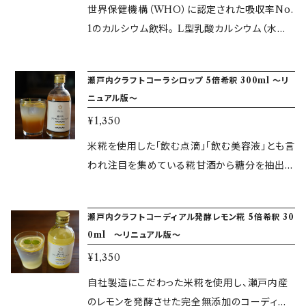
ゴ酸・黒糖 甘味料（ステビア）等 ▼賞味期限 製
正常になり血液もサラサラ、老廃物のたまらない
世界保健機構（WHO）に認定された吸収率No.
。 また黒米は急激な血糖値の上昇を抑え 、腹持
造から1年 ▼保存方法 常温（開栓後は冷蔵庫に
理想的な体質になることが期待できます。 体内
1のカルシウム飲料。 L型乳酸カルシウム（水溶
ちが良くダイエット向きです。 ※お支払い完了日
て保管）
脂肪でお悩みの方におすすめです。 ※お支払い
性）で1本あたりで260mgのカルシウムを吸収で
より3営業日以内に商品を発送いたします。 ※こ
完了日より3営業日以内に商品を発送いたしま
きます。 1日に必要なカルシウムは約600mgで
ちらは送料無料の商品です。その他の商品とこち
瀬戸内クラフトコーラシロップ 5倍希釈 300ml ～リ
す。 ▼容量 720m×6本 ▼原材料 リンゴ酢・玄
日本人は平均520mgの摂取量です。 これを1本
らの送料無料の商品の発送の同梱はできません
ニュアル版～
米酢・ハチミツ・リンゴ果汁 ・果糖液糖・クエン
飲むことでカルシウム不足を改善できます。 牛
ので、ご注文はそれぞれ別々に決算お願いしま
¥1,350
酸・リンゴ酸・黒糖 甘味料（ステビア）等 ▼賞味
乳はカルシウムが体には入りますが吸収はされ
す。 ▼容量 500ml×6本 ▼原材料 うるち米・米
期限 製造から1年 ▼保存方法 常温（開栓後は
ず体外に排出されます。 本当に必要なカルシウ
米糀を使用した「飲む点滴」「飲む美容液」とも言
麹（国産米100％） ▼賞味期限 製造から150日
冷蔵庫にて保管）
ムは体にちゃんと吸収されることで寝たきりや認
われ注目を集めている糀甘酒から糖分を抽出し
間 ▼保存方法 冷暗所に保存（開栓後は冷蔵庫
知症を防ぐ方法になります。 吸収率No.1のカル
オリゴ糖で調節。 数種類のスパイスとハーブを
にて保管） 本商品は熨斗（のし）・包装を承りま
シウム飲料で元気に愉しい老後を送りましょう。
調合することで、糀の旨味とクラフトコーラのス
す。 ご希望の方は下記選択欄からお選びくださ
瀬戸内クラフトコーディアル発酵レモン糀 5倍希釈 30
骨粗しょう症予防にもおすすめです。 ※お支払
パイシーで果実感あふれる爽やかさを味わえま
い。 ※熨斗・包装について詳しくは【ご利用ガイ
0ml ～リニュアル版～
い完了日より3営業日以内に商品を発送いたし
す！ カラダに優しい栄養成分も含まれており、美
ド】をご覧ください。 ※熨斗の名入れのご指定は
¥1,350
ます。 ▼容量 200ml×12本 ▼原材料 発酵乳・
味しいだけではなく健康志向も意識した大人向
承っておりません。あらかじめご了承ください。
果糖ブドウ糖液糖・L型乳酸カルシウム・酸味料・
けの新しいコーラに仕上がりました。 ※お支払
自社製造にこだわった米糀を使用し、瀬戸内産
安定剤（ペクチン）・香料（ヨーグルトエッセンス）
い完了日より3営業日以内に商品を発送いたし
のレモンを発酵させた完全無添加のコーディア