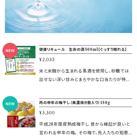
健康リキュール 生命の源500ml【ぐっすり眠れる】
¥2,035
米と米麹から生まれる黒酒を使用し、砂糖では
出せない深い甘みとまろやかな口当たりが特徴
です。pH8.9 のアルカリ温泉水を使用すること
で、やさしい飲み心地に仕上げています。地元の
丙の申年の梅干し（美濃焼き壺入り）150g
自然塩が甘さを引き締め、瀬戸内の柑橘とハー
¥3,300
ブがふわりと香る、余韻の長い自然派リキュール
です。夜のリズムを整え、すっきりとした朝をサポ
平成28年度産熟成梅干し 昔から縁起が良いと
ートします。 ※お支払い完了日より3営業日以内
言われる申年の梅。 その梅で、先人たちの知恵