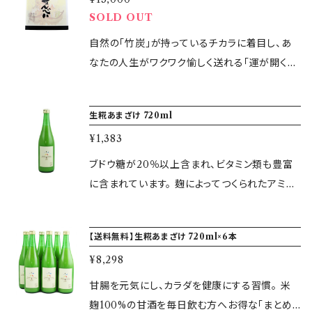
から温めてくれます。 さらに、パワースポット仙
SOLD OUT
月に1回）、1回につき3,000円お支払いさせてい
酔島の自然塩からとれる「天然にがり」を加える
ただきます。 ※こちらの開運せんべいの年間契
ことで、海のエネルギーやミネラルが摂れます。
自然の「竹炭」が持っているチカラに着目し、あ
約は送料無料となっております。カートに入れた
生活習慣として毎日1袋（4枚）食べることをお勧
なたの人生がワクワク愉しく送れる「運が開くお
際に送料の表示が出ますが、最終的に注文内容
めします。 ※お支払い完了日より3営業日以内
せんべい」が生まれました。 竹炭を体に入れると
の画面では送料は無料の表示が出ますので、ご
に商品を発送いたします。 ▼容量 4枚入×30袋
体の中の重金属や農薬、添加物を吸着して出し
安心して決済画面にお進み下さい。 ▼容量 4枚
生糀あまざけ 720ml
▼原材料 小麦粉・全卵・粗糖・炭酸・にがり・食
てくれます。 また、遠赤外線効果により、体の中
入×30袋（1ヶ月分） ▼原材料 小麦粉・全卵・粗
塩・竹炭 ▼賞味期限 製造から90日間 ▼保存
¥1,383
から温めてくれます。 さらに、パワースポット仙
糖・炭酸・にがり・食塩・竹炭 ▼賞味期限 製造
方法 常温
酔島の自然塩からとれる「天然にがり」を加える
ブドウ糖が20％以上含まれ、ビタミン類も豊富
から90日間 ▼保存方法 常温
ことで、海のエネルギーやミネラルが摂れます。
に含まれています。 麹によってつくられたアミノ
生活習慣として毎日1袋（4枚）食べることをお勧
酸やビタミンB1、B2、B6などのビタミン類・食物
めします。 ※お支払い完了日より3営業日以内
繊維やオリゴ糖といった栄養素が豊富に含まれ
【送料無料】生糀あまざけ 720ml×6本
に商品を発送いたします。 ※こちらは送料無料
ていることから、優れた栄養ドリンクとして注目
の商品です。その他の商品とこちらの送料無料の
¥8,298
されています。 自社製造の生糀を100％使用。
商品の発送の同梱はできませんので、ご注文は
着色料、保存料、砂糖、食塩は一切使用していま
甘腸を元気にし、カラダを健康にする習慣。 米
それぞれ別々に決算お願いします。 ▼容量 4枚
せんので、お子様から中高年の方まで幅広くお楽
麹100%の甘酒を毎日飲む方へお得な「まとめ