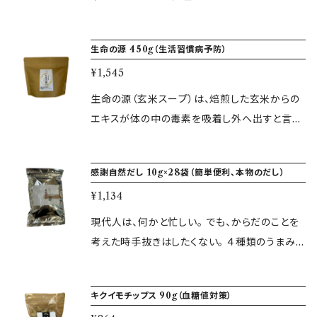
まり、代謝UP、体はポカポカで血の巡り良い体
う元気」にはビタミン・ミネラル・食物繊維など健
を作ります。 冷えとデトックス効果のお手伝いが
康に必要な栄養素40種類以上をバランスよく含
生命の源 450g（生活習慣病予防）
できます。 ※お支払い完了日より3営業日以内に
んでいます。 便秘解消や、肥満改善、新陳代謝が
商品を発送いたします。 ▼容量 300g ▼原材料
¥1,545
よくなり美容効果UP。 日本古来の「食」である
無農薬玄米・ハトムギ ▼賞味期限 製造日より1
玄米を使っており、日本人の体に合った、体調を
生命の源（玄米スープ）は、焙煎した玄米からの
年 ▼保存方法 高温多湿を避けて常温
整え腸内環境を良くしてくれます。 ポッコリお腹
エキスが体の中の毒素を吸着し外へ出すと言わ
が気になるなんて人は食物繊維たっぷりで脂肪
れています。 私たち日々の食生活では、添加物や
や腸内のお掃除をしてくれるので、便秘の方にお
農薬を必ず口にしています。 また、お茶代わりと
感謝自然だし 10g×28袋（簡単便利、本物のだし）
すすめです。 ※お支払い完了日より3営業日以
して気軽に飲むことが出来て体を浄化してくれ
内に商品を発送いたします。 ▼容量 450g ▼原
¥1,134
る「生命の源」は体質改善したい人からお子様ま
材料 国産菊芋 ▼賞味期限 製造日より1年 ▼保
で、無理なく続けられる商品です。 原材料である
現代人は、何かと忙しい。 でも、からだのことを
存方法 常温
無農薬玄米は2時間かけて焙煎することによっ
考えた時手抜きはしたくない。 ４種類のうまみ
て消化吸収が良くなり玄米はフィチン酸というリ
が簡単に取れる、化学調味料・保存料無添加の
ン酸化合物が含まれ有害物質を排出する力が
本物の 出汁です。 家庭では本物の調味料にこだ
キクイモチップス 90g（血糖値対策）
あります。 妊婦さんや体質改善したい方へおす
わって食事を作り、いつまでも元気に長生き し