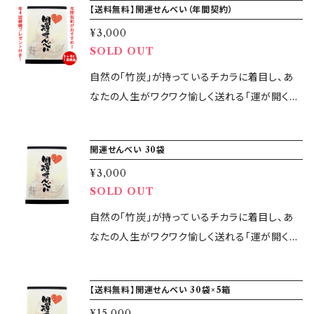
【送料無料】開運せんべい（年間契約）
ます。カートに入れた際に送料の表示が出ます
れます。 また健康を気遣う贈り物は人間関係を
が、最終的に注文内容の画面では送料は無料の
¥3,000
良くします。 当社人気のセレクト商品のセットで
SOLD OUT
表示が出ますので、ご安心して決済画面にお進
す。 ※定期購入（年間契約）の6ヶ月（6回）以内
み下さい。
のキャンセルはできません。 ※お支払いは年12
自然の「竹炭」が持っているチカラに着目し、あ
回（1ヶ月に1回）、1回につき20,000円お支払い
なたの人生がワクワク愉しく送れる「運が開くお
させていただきます。
せんべい」が生まれました。 竹炭を体に入れると
体の中の重金属や農薬、添加物を吸着して出し
開運せんべい 30袋
てくれます。 また、遠赤外線効果により、体の中
¥3,000
から温めてくれます。 さらに、パワースポット仙
SOLD OUT
酔島の自然塩からとれる「天然にがり」を加える
ことで、海のエネルギーやミネラルが摂れます。
自然の「竹炭」が持っているチカラに着目し、あ
生活習慣として毎日1袋（4枚）食べることをお勧
なたの人生がワクワク愉しく送れる「運が開くお
めします。 ※商品の発送は年4回（3ヶ月に1回）、
せんべい」が生まれました。 竹炭を体に入れると
1回につき3ヶ月分ご発送させていただきます。発
体の中の重金属や農薬、添加物を吸着して出し
【送料無料】開運せんべい 30袋×5箱
送時期は購入日より1ヶ月目、4ヶ月目、7ヶ月目、
てくれます。 また、遠赤外線効果により、体の中
10ヶ月目となります。 ※お支払いは年12回（1ヶ
¥15,000