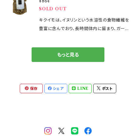
すめです。 ※お支払い完了日より3営業日以内
¥864
たいものです。 本物の調味料で病気知らずのか
に商品を発送いたします。 ▼容量 450g ▼原材
SOLD OUT
らだになるためのお手伝いができます。 ※お支
料 無農薬玄米・天然塩（仙酔島産） ▼賞味期限
払い完了日より3営業日以内に商品を発送いた
キクイモは、イヌリンという水溶性の食物繊維を
製造日より1年 ▼保存方法 高温多湿を避けて
します。 ▼容量 10g×28袋 ▼原材料 よもぎ ▼
豊富に含んでおり、長時間体内に留まり、ガード
常温
賞味期限 製造日より半年 ▼保存方法 高温多
マンの役割をし、「摂りすぎた余分なもの」と戦う
湿を避けて常温
ことで、穏やかな食後のサポートをしてくれます。
また、イヌリンは、体内でオリゴ糖に変化し、ビフ
もっと見る
ィズス菌など善玉菌のエサになることで腸の掃
除をし、腸内環境の改善に。 食物繊維が豊富な
ので、腸内環境を整えて便秘改善にも。 また、キ
クイモはインシュリンに似た働きをすると言われ
保存
シェア
LINE
ポスト
ているので、糖尿病をはじめとする生活習慣病
予防におすすめです。 ※お支払い完了日より3営
業日以内に商品を発送いたします。 ▼容量 90g
▼原材料 国産菊芋 ▼賞味期限 製造から6ヶ月
▼保存方法 常温