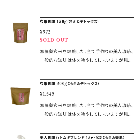
▼賞味期限 製造日より半年 ▼保存方法 常温
ます。 ▼容量 300ml ▼原材料 オリゴ糖・生糀
ルです。 素材そのものの風味を大切に手づくり
本商品は熨斗（のし）・包装を承ります。 ご希望
あまざけ・瀬戸内レモン・クローブ・カルダモン・
にこだわりました。 糀のまろやかさとレモンの爽
の方は下記選択欄からお選びください。 ※熨
玄米珈琲 150g（冷え＆デトックス）
シナモン・黒糖・バニラエッセンス ▼賞味期限
やかさを感じる優しい味わいです。 夏はソーダ
斗・包装について詳しくは【ご利用ガイド】をご覧
製造から1年 ▼保存方法 直射日光や高温多湿
¥972
割り、冬はホットで飲むのがオススメですが、料
ください。 ※熨斗の名入れのご指定は承ってお
SOLD OUT
を避けて常温（開栓後は冷蔵庫にて保管）
理やお酒の割り材など使い方も豊富です。 カラ
りません。あらかじめご了承ください。
ダに優しく美味しいだけでなく健康志向も意識
無農薬玄米を焙煎した、全て手作りの美人珈琲。
したコーディアルとなっております。 ※お支払い
一般的な珈琲は体を冷やしてしまいますが無農
完了日より3営業日以内に商品を発送いたしま
薬玄米を焙煎した美人珈琲なら飲むと体をポカ
す。 ▼容量 300ml ▼原材料 グラニュー糖・瀬
ポカ温めてくれます。 玄米には、食物繊維が豊
玄米珈琲 300g（冷え＆デトックス）
戸内レモン・米糀 ▼賞味期限 製造から1年 ▼保
富なので体の中の便や添加物・老廃物を一斉に
存方法 直射日光や高温多湿を避けて常温（開
¥1,545
お掃除してくれます。 代謝も上がり冷えと、おさ
栓後は冷蔵庫にて保管）
らば。 腸内環境が良くなり、自然とお肌も若返
無農薬玄米を焙煎した、全て手作りの美人珈琲。
る！ 体の中から温まり、代謝UP、体はポカポカで
一般的な珈琲は体を冷やしてしまいますが無農
血の巡り良い体を作ります。 冷えで悩んでいる
薬玄米を焙煎した美人珈琲なら飲むと体をポカ
方におすすめです。 ※お支払い完了日より3営業
ポカ温めてくれます。 玄米には、食物繊維が豊
美人珈琲ハトムギブレンド 15g×5袋（冷え＆美肌）
日以内に商品を発送いたします。 ▼容量 150g