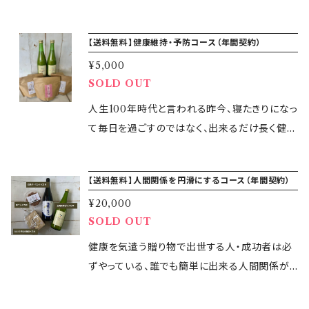
に商品を発送いたします。 ▼容量 500ml ▼原
である保存の利く、昔ながらの手法で塩にこだ
材料 黒酒・ホワイトリカー・よみがえりの水・甘
わり梅と紫蘇と天然海塩だけの梅干しを作りま
【送料無料】健康維持・予防コース（年間契約）
酒・蜂蜜・レモンピール・みかんピール・カモミー
した。 ミネラル不足の日本人には嬉しい、海から
ル・レモンバーム・コリアンダーシード・シナモン
¥5,000
のミネラルたっぷりです。 大切な方への贈り物に
スティック・感謝の塩 ▼保存方法 冷暗所に保存
SOLD OUT
「申年の梅が、縁起が良い」と言われるのは、平
（開栓後は冷蔵庫にて保管）
安時代に疫病が流行した、ある申年に 当時の村
人生100年時代と言われる昨今、寝たきりになっ
上天皇が、梅干しと福茶で病を治したという言い
て毎日を過ごすのではなく、出来るだけ長く健康
伝えが残っているからです。 また、「申」と「去る」
に過ごして、これから先も元気で好きなことがで
をかけて「悪いものが去る」という意味でも、縁
きる毎日をお手伝いします。 身体を温め免疫力
【送料無料】人間関係を円滑にするコース（年間契約）
起が良いと言われて います。また、「1日1粒の梅
ＵＰする商品やお腹のお掃除をする商品を中心
干しは医者いらず」と言われるほど体を守る食
¥20,000
にセレクトしてます。 当社人気のセレクト商品の
SOLD OUT
べ物でもあり ます。健康を願う思いと一緒に大
セットです。 ※定期購入（年間契約）の6ヶ月（6
切な方へ贈られませんか？ ※お支払い完了日よ
回）以内のキャンセルはできません。 ※お支払い
健康を気遣う贈り物で出世する人・成功者は必
り3営業日以内に商品を発送いたします。 ▼容
は年12回（1ヶ月に1回）、1回につき5,000円お支
ずやっている、誰でも簡単に出来る人間関係が
量 150g ▼原材料 梅、しそ、漬け原材料（食塩）
払いさせていただきます。 ※こちらの健康維持・
上手く行く方法をお手伝いします。 健康に関する
▼賞味期限 2026年2月4日 ▼保存方法 常温
予防コースの年間契約は送料無料となっており
商品を中心にセレクトしてますので絶対に喜ば